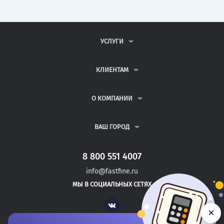
УСЛУГИ
КОНТРОЛЬНЫЕ РАБОТЫ
ДИПЛОМНЫЕ РАБОТЫ
КЛИЕНТАМ
КУРСОВЫЕ РАБОТЫ
АНТИПЛАГИАТ
РЕФЕРАТЫ
ВОПРОСЫ И ОТВЕТЫ
О КОМПАНИИ
ВСЕ УСЛУГИ
ПУБЛИЧНАЯ ОФЕРТА
О КОМПАНИИ
ПОЛИТИКА КОНФИДЕНЦИАЛЬНОСТИ
КОНТАКТЫ
ВАШ ГОРОД
АВТОРАМ
МОСКВА
САНКТ-ПЕТЕРБУРГ
8 800 551 4007
ТЕЙКОВО
info@fastfine.ru
УДАЧНЫЙ
МЫ В СОЦИАЛЬНЫХ СЕТЯХ
РЫБНОЕ
Vk
×