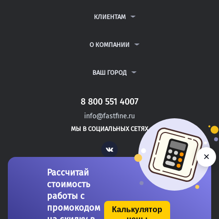
КОНТРОЛЬНЫЕ РАБОТЫ
ДИПЛОМНЫЕ РАБОТЫ
КЛИЕНТАМ
КУРСОВЫЕ РАБОТЫ
АНТИПЛАГИАТ
РЕФЕРАТЫ
ВОПРОСЫ И ОТВЕТЫ
О КОМПАНИИ
ВСЕ УСЛУГИ
ПУБЛИЧНАЯ ОФЕРТА
О КОМПАНИИ
ПОЛИТИКА КОНФИДЕНЦИАЛЬНОСТИ
КОНТАКТЫ
ВАШ ГОРОД
АВТОРАМ
МОСКВА
САНКТ-ПЕТЕРБУРГ
8 800 551 4007
ТЕЙКОВО
info@fastfine.ru
УДАЧНЫЙ
МЫ В СОЦИАЛЬНЫХ СЕТЯХ
РЫБНОЕ
Vk
×
Рассчитай
стоимость
работы с
промокодом
Калькулятор