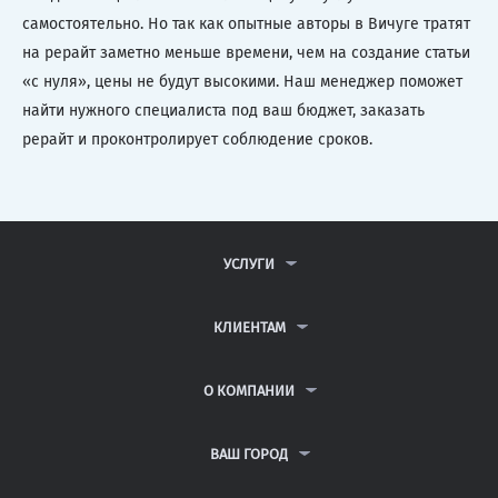
самостоятельно. Но так как опытные авторы в Вичуге тратят
на рерайт заметно меньше времени, чем на создание статьи
«с нуля», цены не будут высокими. Наш менеджер поможет
найти нужного специалиста под ваш бюджет, заказать
рерайт и проконтролирует соблюдение сроков.
УСЛУГИ
КОНТРОЛЬНЫЕ РАБОТЫ
ДИПЛОМНЫЕ РАБОТЫ
КЛИЕНТАМ
КУРСОВЫЕ РАБОТЫ
АНТИПЛАГИАТ
РЕФЕРАТЫ
ВОПРОСЫ И ОТВЕТЫ
О КОМПАНИИ
ВСЕ УСЛУГИ
ПУБЛИЧНАЯ ОФЕРТА
О КОМПАНИИ
ПОЛИТИКА КОНФИДЕНЦИАЛЬНОСТИ
КОНТАКТЫ
ВАШ ГОРОД
АВТОРАМ
МОСКВА