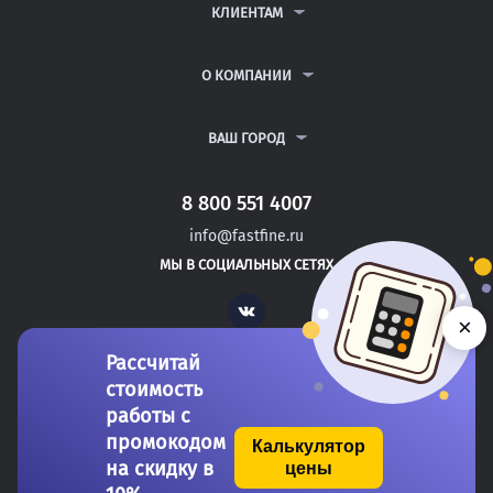
ДИПЛОМНЫЕ РАБОТЫ
КЛИЕНТАМ
КУРСОВЫЕ РАБОТЫ
АНТИПЛАГИАТ
РЕФЕРАТЫ
ВОПРОСЫ И ОТВЕТЫ
О КОМПАНИИ
ВСЕ УСЛУГИ
ПУБЛИЧНАЯ ОФЕРТА
О КОМПАНИИ
ПОЛИТИКА КОНФИДЕНЦИАЛЬНОСТИ
КОНТАКТЫ
ВАШ ГОРОД
АВТОРАМ
МОСКВА
САНКТ-ПЕТЕРБУРГ
8 800 551 4007
ТЕЙКОВО
info@fastfine.ru
УДАЧНЫЙ
МЫ В СОЦИАЛЬНЫХ СЕТЯХ
РЫБНОЕ
Vk
×
Рассчитай
стоимость
работы с
промокодом
Калькулятор
на скидку в
цены
Copyright 2011-2026 FastFine.ru