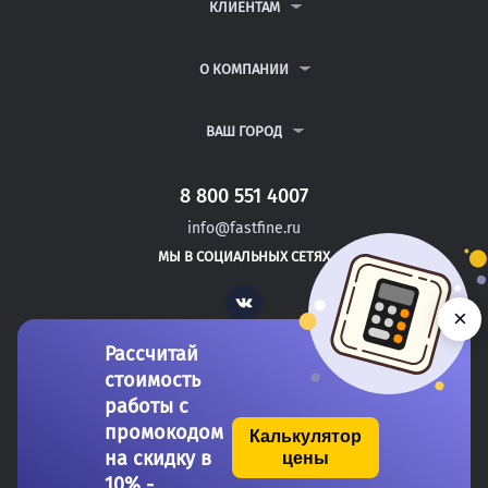
ДИПЛОМНЫЕ РАБОТЫ
КЛИЕНТАМ
КУРСОВЫЕ РАБОТЫ
АНТИПЛАГИАТ
РЕФЕРАТЫ
ВОПРОСЫ И ОТВЕТЫ
О КОМПАНИИ
ВСЕ УСЛУГИ
ПУБЛИЧНАЯ ОФЕРТА
О КОМПАНИИ
ПОЛИТИКА КОНФИДЕНЦИАЛЬНОСТИ
КОНТАКТЫ
ВАШ ГОРОД
АВТОРАМ
МОСКВА
САНКТ-ПЕТЕРБУРГ
8 800 551 4007
ТЕЙКОВО
info@fastfine.ru
УДАЧНЫЙ
МЫ В СОЦИАЛЬНЫХ СЕТЯХ
РЫБНОЕ
Vk
×
Рассчитай
стоимость
работы с
промокодом
Калькулятор
на скидку в
цены
Copyright 2011-2026 FastFine.ru
10% -