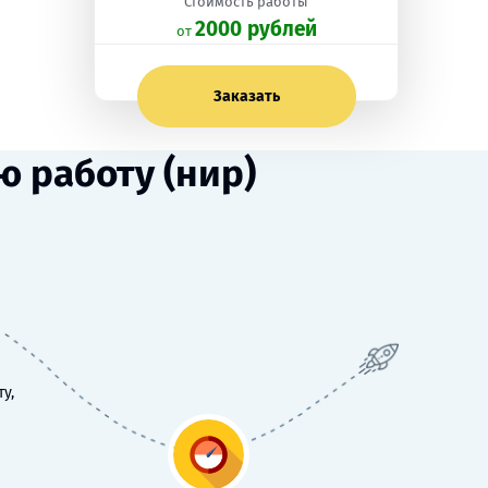
Стоимость работы
2000 рублей
oт
Заказать
 работу (нир)
у,